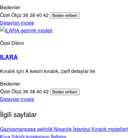
Bedenler
Özel Ölçü
36
38
40
42
Beden rehberi
Detayları incele
Özel Dikim
ILARA
Kınalık için A kesim kınalık, zarif detaylar ile
Bedenler
Özel Ölçü
36
38
40
42
Beden rehberi
Detayları incele
İlgili sayfalar
Gaziosmanpaşa gelinlik
Nişanlık İstanbul
Kınalık modelleri
Kına Şıklığı koleksiyon
İletişim