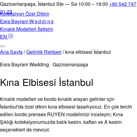
Gaziosmanpaşa, İstanbul
Ste — Sa 10:00 – 19:00
+90 542 747
21 23
Koleksiyon
Özel Dikim
Esra Bayram
Wedding
Kınalık Modelleri
İletişim
EN
Ana Sayfa
/
Gelinlik Rehberi
/
kına elbisesi İstanbul
Esra Bayram Wedding · Gaziosmanpaşa
Kına Elbisesi İstanbul
Kınalık modelleri ve bordo kınalık arayan gelinler için
İstanbul'da özel dikim kına elbisesi tasarlıyoruz. En çok tercih
edilen bordo prenses RUYEN modelimizi inceleyin; Kına
Şıklığı koleksiyonumuzda balık kesim, kaftan ve A kesim
seçenekleri de mevcut.