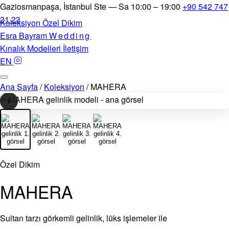
Gaziosmanpaşa, İstanbul
Ste — Sa 10:00 – 19:00
+90 542 747
21 23
Koleksiyon
Özel Dikim
Esra Bayram
Wedding
Kınalık Modelleri
İletişim
EN
Ana Sayfa
/
Koleksiyon
/
MAHERA
‹
›
1
/
4
Özel Dikim
MAHERA
Sultan tarzı görkemli gelinlik, lüks işlemeler ile