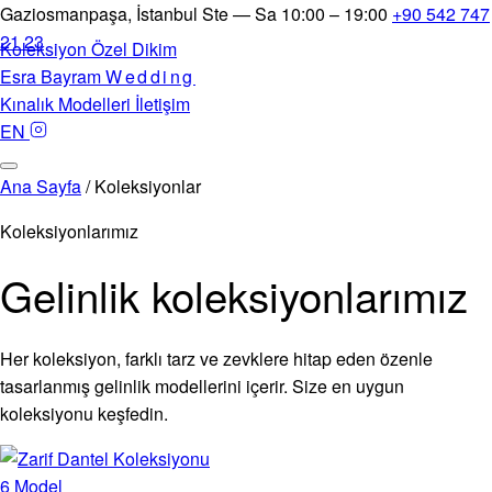
Gaziosmanpaşa, İstanbul
Ste — Sa 10:00 – 19:00
+90 542 747
21 23
Koleksiyon
Özel Dikim
Esra Bayram
Wedding
Kınalık Modelleri
İletişim
EN
Ana Sayfa
/
Koleksiyonlar
Koleksiyonlarımız
Gelinlik koleksiyonlarımız
Her koleksiyon, farklı tarz ve zevklere hitap eden özenle
tasarlanmış gelinlik modellerini içerir. Size en uygun
koleksiyonu keşfedin.
6 Model