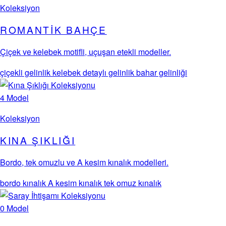
Koleksiyon
ROMANTIK BAHÇE
Çiçek ve kelebek motifli, uçuşan etekli modeller.
çiçekli gelinlik
kelebek detaylı gelinlik
bahar gelinliği
4 Model
Koleksiyon
KINA ŞIKLIĞI
Bordo, tek omuzlu ve A kesim kınalık modelleri.
bordo kınalık
A kesim kınalık
tek omuz kınalık
0 Model