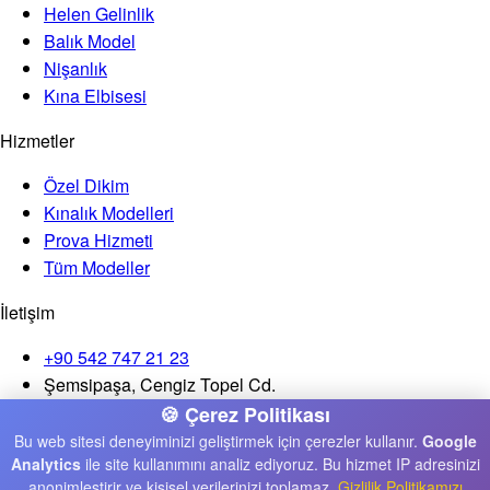
Helen Gelinlik
Balık Model
Nişanlık
Kına Elbisesi
Hizmetler
Özel Dikim
Kınalık Modelleri
Prova Hizmeti
Tüm Modeller
İletişim
+90 542 747 21 23
Şemsipaşa, Cengiz Topel Cd.
No:108/A, Gaziosmanpaşa
🍪 Çerez Politikası
İstanbul
Bu web sitesi deneyiminizi geliştirmek için çerezler kullanır.
Google
Analytics
ile site kullanımını analiz ediyoruz. Bu hizmet IP adresinizi
Ste – Sa · 10:00 – 19:00
anonimleştirir ve kişisel verilerinizi toplamaz.
Gizlilik Politikamızı