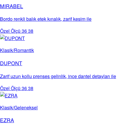
MIRABEL
Bordo renkli balık etek kınalık, zarif kesim ile
Özel Ölçü
36
38
Klasik/Romantik
DUPONT
Zarif uzun kollu prenses gelinlik, ince dantel detayları ile
Özel Ölçü
36
38
Klasik/Geleneksel
EZRA