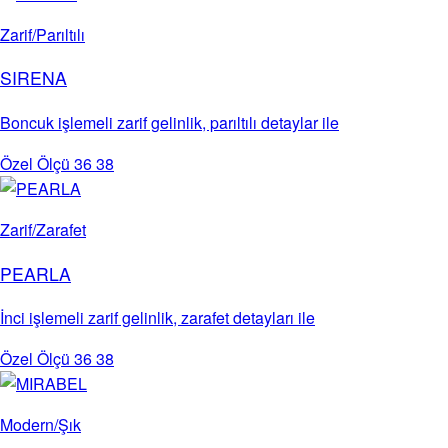
Zarif/Parıltılı
SIRENA
Boncuk işlemeli zarif gelinlik, parıltılı detaylar ile
Özel Ölçü
36
38
Zarif/Zarafet
PEARLA
İnci işlemeli zarif gelinlik, zarafet detayları ile
Özel Ölçü
36
38
Modern/Şık