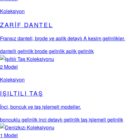
Koleksiyon
ZARIF DANTEL
Fransız danteli, brode ve aplik detaylı A kesim gelinlikler.
dantelli gelinlik
brode gelinlik
aplik gelinlik
2 Model
Koleksiyon
IŞILTILI TAŞ
İnci, boncuk ve taş işlemeli modeller.
boncuklu gelinlik
inci detaylı gelinlik
taş işlemeli gelinlik
1 Model